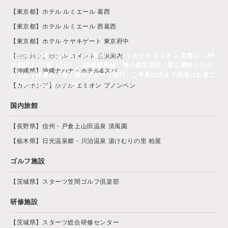
【東京都】ホテル ルミエール 葛西
【東京都】ホテル ルミエール 西葛西
【東京都】ホテル ケヤキゲート 東京府中
お部屋で鑑賞！送り火ビュー確約プラン｜ホテル エミオン 京都は、JR
【神奈川県】ホテル コメント 横浜関内
京都駅より1駅（3分）、JR嵯峨野線「梅小路京都西」駅に隣接した小
【沖縄県】沖縄ナハナ・ホテル&スパ
さなお子様連れ、女子旅やグループ旅行、ご年配の方まで快適にお過ご
しいただけるホテルです。
【カンボジア】ホテル エミオン プノンペン
国内旅館
【長野県】信州・戸倉上山田温泉 清風園
【栃木県】日光温泉郷・川治温泉 湯けむりの里 柏屋
ゴルフ施設
【茨城県】スターツ笠間ゴルフ倶楽部
研修施設
【茨城県】スターツ総合研修センター