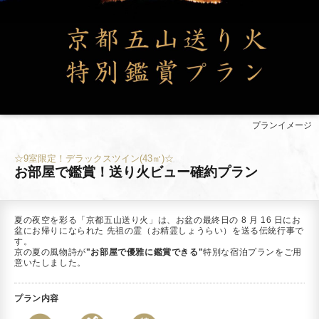
プランイメージ
☆9室限定！デラックスツイン(43㎡)☆
お部屋で鑑賞！送り火ビュー確約プラン
夏の夜空を彩る「京都五山送り火」は、お盆の最終日の 8 月 16 日にお
盆にお帰りになられた 先祖の霊（お精霊しょうらい）を送る伝統行事で
す。
京の夏の風物詩が
"お部屋で優雅に鑑賞できる"
特別な宿泊プランをご用
意いたしました。
プラン内容