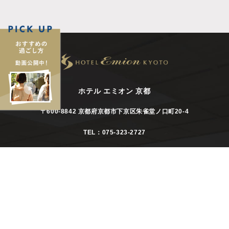
ホテル エミオン 京都
〒600-8842 京都府京都市下京区朱雀堂ノ口町20-4
TEL：075-323-2727
emion-kyoto@starts.co.jp
075
-
323
-
2727
お部屋で鑑賞！送り火ビュー確約プラン｜ホテル エミオン 京都は、JR嵯峨野線「梅小路京都
空室検索・宿泊予約
西」駅から徒歩2分 - JR京都駅から1駅3分で観光やビジネスの拠点に最適です。