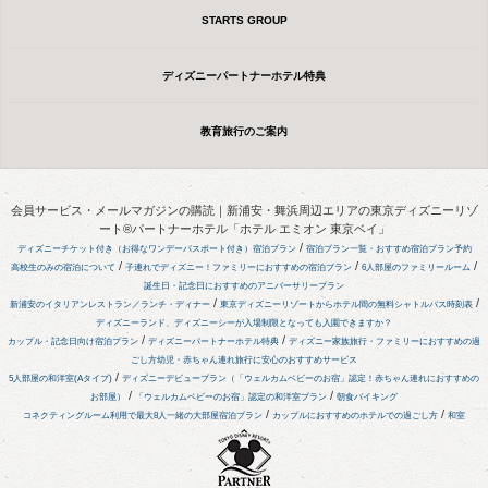
STARTS GROUP
ディズニーパートナーホテル特典
教育旅行のご案内
会員サービス・メールマガジンの購読｜新浦安・舞浜周辺エリアの東京ディズニーリゾ
ート®パートナーホテル「ホテル エミオン 東京ベイ」
/
ディズニーチケット付き（お得なワンデーパスポート付き）宿泊プラン
宿泊プラン一覧・おすすめ宿泊プラン予約
/
/
/
高校生のみの宿泊について
子連れでディズニー！ファミリーにおすすめの宿泊プラン
6人部屋のファミリールーム
誕生日・記念日におすすめのアニバーサリープラン
/
/
新浦安のイタリアンレストラン／ランチ・ディナー
東京ディズニーリゾートからホテル間の無料シャトルバス時刻表
ディズニーランド、ディズニーシーが入場制限となっても入園できますか？
/
/
カップル・記念日向け宿泊プラン
ディズニーパートナーホテル特典
ディズニー家族旅行・ファミリーにおすすめの過
ごし方
幼児・赤ちゃん連れ旅行に安心のおすすめサービス
/
5人部屋の和洋室(Aタイプ)
ディズニーデビュープラン（「ウェルカムベビーのお宿」認定！赤ちゃん連れにおすすめの
/
/
お部屋）
「ウェルカムベビーのお宿」認定の和洋室プラン
朝食バイキング
/
/
コネクティングルーム利用で最大8人一緒の大部屋宿泊プラン
カップルにおすすめのホテルでの過ごし方
和室