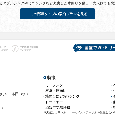
あるダブルシンクやミニシンクなど充実した水回りを備え、大人数でも快
この部屋タイプの宿泊プランを見る
特徴
ミニシンク
座卓・座布団
0(L)＞、布団 3枚＜
洗面台に2つのシンク
ドライヤー
加湿空気清浄機
チ＞
※天候によりバルコニーのイス・テーブルを設置しない