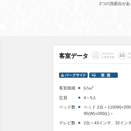
2つの洗面台が
客室データ
2
客室面積
57m
定員
4～5人
ベッド数
ベッド 2台＜110(W)×20
95(W)×200(L)＞
テレビ数
2台＜43インチ、32イン