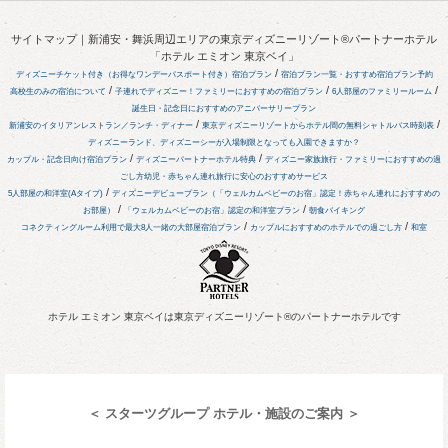
サイトマップ｜新浦安・舞浜周辺エリアの東京ディズニーリゾート®パートナーホテル
「ホテル エミオン 東京ベイ」
/
ディズニーチケット付き（お得なワンデーパスポート付き）宿泊プラン
宿泊プラン一覧・おすすめ宿泊プラン予約
/
/
/
高校生のみの宿泊について
子連れでディズニー！ファミリーにおすすめの宿泊プラン
6人部屋のファミリールーム
誕生日・記念日におすすめのアニバーサリープラン
/
/
新浦安のイタリアンレストラン／ランチ・ディナー
東京ディズニーリゾートからホテル間の無料シャトルバス時刻表
ディズニーランド、ディズニーシーが入場制限となっても入園できますか？
/
/
カップル・記念日向け宿泊プラン
ディズニーパートナーホテル特典
ディズニー家族旅行・ファミリーにおすすめの過
ごし方
幼児・赤ちゃん連れ旅行に安心のおすすめサービス
/
5人部屋の和洋室(Aタイプ)
ディズニーデビュープラン（「ウェルカムベビーのお宿」認定！赤ちゃん連れにおすすめの
/
/
お部屋）
「ウェルカムベビーのお宿」認定の和洋室プラン
朝食バイキング
/
/
コネクティングルーム利用で最大8人一緒の大部屋宿泊プラン
カップルにおすすめのホテルでの過ごし方
和室
ホテル エミオン 東京ベイは東京ディズニーリゾート®のパートナーホテルです
＜ スターツグループ ホテル・施設のご案内 ＞