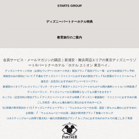
STARTS GROUP
ディズニーパートナーホテル特典
教育旅行のご案内
会員サービス・メールマガジンの購読｜新浦安・舞浜周辺エリアの東京ディズニーリゾ
ート®パートナーホテル「ホテル エミオン 東京ベイ」
/
ディズニーチケット付き（お得なワンデーパスポート付き）宿泊プラン
宿泊プラン一覧・おすすめ宿泊プラン予約
/
/
/
高校生のみの宿泊について
子連れでディズニー！ファミリーにおすすめの宿泊プラン
6人部屋のファミリールーム
誕生日・記念日におすすめのアニバーサリープラン
/
/
新浦安のイタリアンレストラン／ランチ・ディナー
東京ディズニーリゾートからホテル間の無料シャトルバス時刻表
ディズニーランド、ディズニーシーが入場制限となっても入園できますか？
/
/
カップル・記念日向け宿泊プラン
ディズニーパートナーホテル特典
ディズニー家族旅行・ファミリーにおすすめの過
ごし方
幼児・赤ちゃん連れ旅行に安心のおすすめサービス
/
5人部屋の和洋室(Aタイプ)
ディズニーデビュープラン（「ウェルカムベビーのお宿」認定！赤ちゃん連れにおすすめの
/
/
お部屋）
「ウェルカムベビーのお宿」認定の和洋室プラン
朝食バイキング
/
/
コネクティングルーム利用で最大8人一緒の大部屋宿泊プラン
カップルにおすすめのホテルでの過ごし方
和室