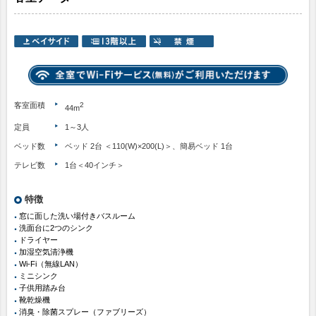
客室面積
2
44m
定員
1～3人
ベッド数
ベッド 2台 ＜110(W)×200(L)＞、簡易ベッド 1台
テレビ数
1台＜40インチ＞
特徴
窓に面した洗い場付きバスルーム
洗面台に2つのシンク
ドライヤー
加湿空気清浄機
Wi-Fi（無線LAN）
ミニシンク
子供用踏み台
靴乾燥機
消臭・除菌スプレー（ファブリーズ）