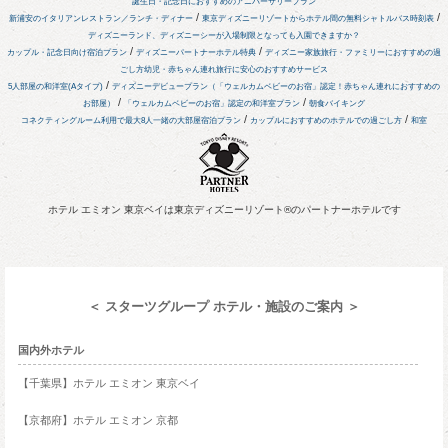
誕生日・記念日におすすめのアニバーサリープラン
/
/
新浦安のイタリアンレストラン／ランチ・ディナー
東京ディズニーリゾートからホテル間の無料シャトルバス時刻表
ディズニーランド、ディズニーシーが入場制限となっても入園できますか？
/
/
カップル・記念日向け宿泊プラン
ディズニーパートナーホテル特典
ディズニー家族旅行・ファミリーにおすすめの過
ごし方
幼児・赤ちゃん連れ旅行に安心のおすすめサービス
/
5人部屋の和洋室(Aタイプ)
ディズニーデビュープラン（「ウェルカムベビーのお宿」認定！赤ちゃん連れにおすすめの
/
/
お部屋）
「ウェルカムベビーのお宿」認定の和洋室プラン
朝食バイキング
/
/
コネクティングルーム利用で最大8人一緒の大部屋宿泊プラン
カップルにおすすめのホテルでの過ごし方
和室
ホテル エミオン 東京ベイは東京ディズニーリゾート®のパートナーホテルです
＜ スターツグループ ホテル・施設のご案内 ＞
国内外ホテル
【千葉県】ホテル エミオン 東京ベイ
【京都府】ホテル エミオン 京都