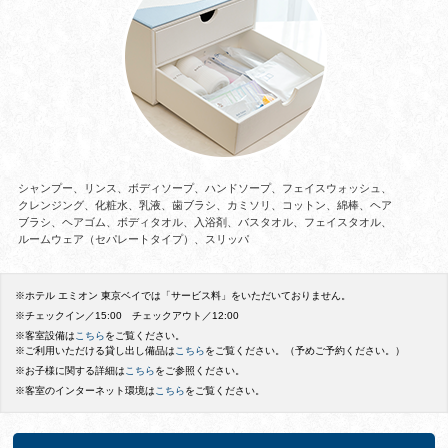
シャンプー、リンス、ボディソープ、ハンドソープ、フェイスウォッシュ、
クレンジング、化粧水、乳液、歯ブラシ、カミソリ、コットン、綿棒、ヘア
ブラシ、ヘアゴム、ボディタオル、入浴剤、バスタオル、フェイスタオル、
ルームウェア（セパレートタイプ
）、スリッパ
※ホテル エミオン 東京ベイでは「サービス料」をいただいておりません。
※チェックイン／15:00 チェックアウト／12:00
※客室設備は
こちら
をご覧ください。
※ご利用いただける貸し出し備品は
こちら
をご覧ください。（予めご予約ください。）
※お子様に関する詳細は
こちら
をご参照ください。
※客室のインターネット環境は
こちら
をご覧ください。