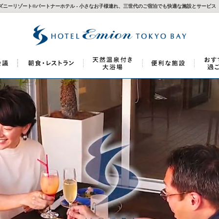
ィズニーリゾート®パートナーホテル - 小さなお子様連れ、三世代のご宿泊でも快適な施設とサービス