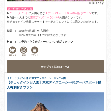
※ご注意ください※
▶
チェックイン日
に入園可能な
１デーパスポート
購入権利付きプラン
です。
▶4歳～大人までの
東京ディズニーランド®
入園チケットです。
※チェックイン当日にチケットをホテルフロントにてご購入いただきます。
期間
2026年4月1日(水)入園分～
※2か月先の同日までの販売となります
料金
ご予約・空室確認ページよりご確認ください
宿泊プラン詳細はこちら
【チェックイン日】に東京ディズニーシー®へご入園
【チェックイン日入園】東京ディズニーシー®1デーパスポート購
入権利付きプラン