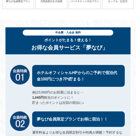
夢なび会員限定プラン
天然温泉付き大浴場
パークチケット付きプラン
カップル・記念日
年会費・入会金 無料
ポイントがたまる！使える！
お得な会員サービス「夢なび」
ホテルオフィシャルHPからのご予約で宿泊代
金100円につき7Pt貯まる！
例)23,500円のお部屋に泊まると‥
1,645円
相当のポイントに！
貯まったポイントは次回の宿泊に♪
夢なび会員限定プランでお得に宿泊！！
通常料金よりお得な会員限定割引や特典が満載！予約するな