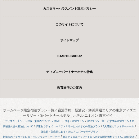
カスタマーハラスメント対応ポリシー
このサイトについて
サイトマップ
STARTS GROUP
ディズニーパートナーホテル特典
教育旅行のご案内
ホームページ限定宿泊プラン一覧／宿泊予約｜新浦安・舞浜周辺エリアの東京ディズニ
ーリゾート®パートナーホテル「ホテル エミオン 東京ベイ」
/
ディズニーチケット付き（お得なワンデーパスポート付き）宿泊プラン
宿泊プラン一覧・おすすめ宿泊プラン予約
/
/
/
高校生のみの宿泊について
子連れでディズニー！ファミリーにおすすめの宿泊プラン
6人部屋のファミリールーム
誕生日・記念日におすすめのアニバーサリープラン
/
/
新浦安のイタリアンレストラン／ランチ・ディナー
東京ディズニーリゾートからホテル間の無料シャトルバス時刻表