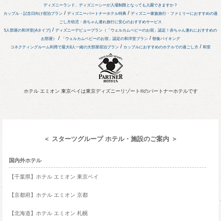
ディズニーランド、ディズニーシーが入場制限となっても入園できますか？
/
/
カップル・記念日向け宿泊プラン
ディズニーパートナーホテル特典
ディズニー家族旅行・ファミリーにおすすめの過
ごし方
幼児・赤ちゃん連れ旅行に安心のおすすめサービス
/
5人部屋の和洋室(Aタイプ)
ディズニーデビュープラン（「ウェルカムベビーのお宿」認定！赤ちゃん連れにおすすめの
/
/
お部屋）
「ウェルカムベビーのお宿」認定の和洋室プラン
朝食バイキング
/
/
コネクティングルーム利用で最大8人一緒の大部屋宿泊プラン
カップルにおすすめのホテルでの過ごし方
和室
ホテル エミオン 東京ベイは東京ディズニーリゾート®のパートナーホテルです
＜ スターツグループ ホテル・施設のご案内 ＞
国内外ホテル
【千葉県】ホテル エミオン 東京ベイ
【京都府】ホテル エミオン 京都
【北海道】ホテル エミオン 札幌