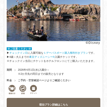
※ご注意ください※
▶
チェックイン日
に入園可能な
１デーパスポート
購入権利付きプラン
です。
▶4歳～大人までの
東京ディズニーシー®
入園チケットです。
※チェックイン当日にチケットをホテルフロントにてご購入いただきます。
期間
2026年4月1日(水)入園分～
※2か月先の同日までの販売となります
料金
ご予約・空室確認ページよりご確認ください
宿泊プラン詳細はこちら