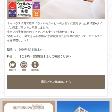
ミキハウス子育て総研『ウェルカムベビーのお宿』に認定された和洋室Aタイ
プの限定プランをご用意しました。
小さいお子様連れのママやパパも安心の特典付きです♪
“赤ちゃんと一緒でも安心の施設”と認定されたお部屋に泊まって、ホテルステ
イを満喫しよう！
期間
2026年4月1日(水)～
料金
【ご予約・空室確認】よりご確認ください
宿泊プラン詳細はこちら