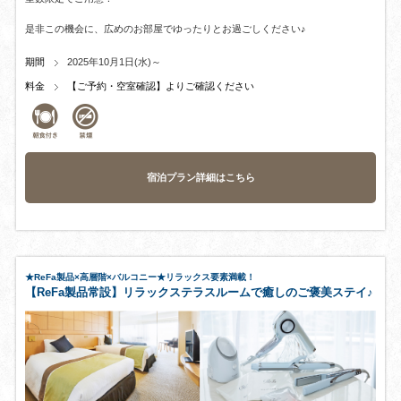
是非この機会に、広めのお部屋でゆったりとお過ごしください♪
期間
2025年10月1日(水)～
料金
【ご予約・空室確認】よりご確認ください
宿泊プラン詳細はこちら
★ReFa製品×高層階×バルコニー★リラックス要素満載！
【ReFa製品常設】リラックステラスルームで癒しのご褒美ステイ♪