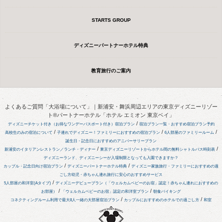
STARTS GROUP
ディズニーパートナーホテル特典
教育旅行のご案内
よくあるご質問「大浴場について」｜新浦安・舞浜周辺エリアの東京ディズニーリゾー
ト®パートナーホテル「ホテル エミオン 東京ベイ」
/
ディズニーチケット付き（お得なワンデーパスポート付き）宿泊プラン
宿泊プラン一覧・おすすめ宿泊プラン予約
/
/
/
高校生のみの宿泊について
子連れでディズニー！ファミリーにおすすめの宿泊プラン
6人部屋のファミリールーム
誕生日・記念日におすすめのアニバーサリープラン
/
/
新浦安のイタリアンレストラン／ランチ・ディナー
東京ディズニーリゾートからホテル間の無料シャトルバス時刻表
ディズニーランド、ディズニーシーが入場制限となっても入園できますか？
/
/
カップル・記念日向け宿泊プラン
ディズニーパートナーホテル特典
ディズニー家族旅行・ファミリーにおすすめの過
ごし方
幼児・赤ちゃん連れ旅行に安心のおすすめサービス
/
5人部屋の和洋室(Aタイプ)
ディズニーデビュープラン（「ウェルカムベビーのお宿」認定！赤ちゃん連れにおすすめの
/
/
お部屋）
「ウェルカムベビーのお宿」認定の和洋室プラン
朝食バイキング
/
/
コネクティングルーム利用で最大8人一緒の大部屋宿泊プラン
カップルにおすすめのホテルでの過ごし方
和室