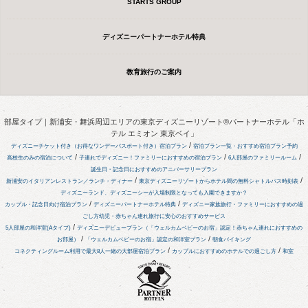
STARTS GROUP
ディズニーパートナーホテル特典
教育旅行のご案内
部屋タイプ｜新浦安・舞浜周辺エリアの東京ディズニーリゾート®パートナーホテル「ホ
テル エミオン 東京ベイ」
/
ディズニーチケット付き（お得なワンデーパスポート付き）宿泊プラン
宿泊プラン一覧・おすすめ宿泊プラン予約
/
/
/
高校生のみの宿泊について
子連れでディズニー！ファミリーにおすすめの宿泊プラン
6人部屋のファミリールーム
誕生日・記念日におすすめのアニバーサリープラン
/
/
新浦安のイタリアンレストラン／ランチ・ディナー
東京ディズニーリゾートからホテル間の無料シャトルバス時刻表
ディズニーランド、ディズニーシーが入場制限となっても入園できますか？
/
/
カップル・記念日向け宿泊プラン
ディズニーパートナーホテル特典
ディズニー家族旅行・ファミリーにおすすめの過
ごし方
幼児・赤ちゃん連れ旅行に安心のおすすめサービス
/
5人部屋の和洋室(Aタイプ)
ディズニーデビュープラン（「ウェルカムベビーのお宿」認定！赤ちゃん連れにおすすめの
/
/
お部屋）
「ウェルカムベビーのお宿」認定の和洋室プラン
朝食バイキング
/
/
コネクティングルーム利用で最大8人一緒の大部屋宿泊プラン
カップルにおすすめのホテルでの過ごし方
和室